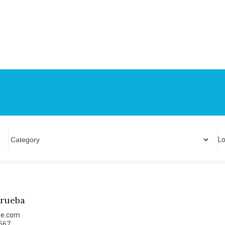
Lo
Prueba
le.com
567