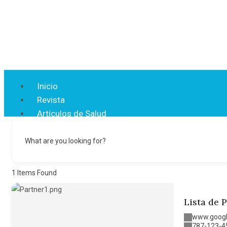
Inicio
Revista
Artículos de Salud
Eventos de Salud
Directorio Médico
What are you looking for?
Contacto
1
Items Found
X
Lista de 
www.goog
787-123-4