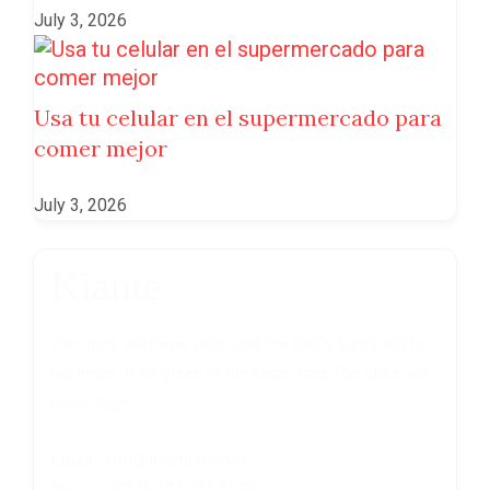
July 3, 2026
Usa tu celular en el supermercado para
comer mejor
July 3, 2026
Kiante
The stars will never align, and the traffic lights of life
will never all be green at the same time.The stars will
never align.
: info@example.com
Email
00249 123 333 7199
Phone :