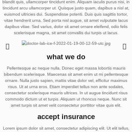
blandit quis, ullamcorper tincidunt enim. Aliquam iaculis purus nisi, in
tincidunt arcu ullamcorper ut. Quisque justo quam, dapibus a nisl at,
euismod ultricies dui. Suspendisse potenti. Duis quis sagittis tortor,
vitae hendrerit urna. Sed porta nisl augue, sit amet vulputate lacus
dapibus vitae. Sed varius, dolor sit amet ornare eleifend, odio felis
scelerisque magna, sit amet convallis dui turpis ut lacus.
what we do
Pellentesque ac neque nulla. Donec eget massa lobortis mauris
bibendum scelerisque. Maecenas sit amet enim ut mi pellentesque
ornare. Nulla justo sapien, mattis vitae dolor vel, efficitur maximus
risus. Ut at urna eros. Etiam imperdiet tellus non ante sodales,
consectetur scelerisque mauris ultrices. In ut augue tincidunt risus
commodo dictum ut et turpis. Aliquam ut rhoncus neque. Nunc sit
amet turpis sit amet velit consectetur porttitor vitae quis elit.
accept insurance
Lorem ipsum dolor sit amet, consectetur adipiscing elit. Ut elit tellus,