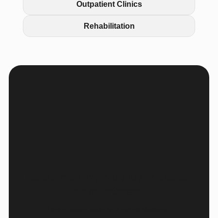
Outpatient Clinics
Rehabilitation
let us helping you by make an
appointment
Lorem ipsum dolor sit amet consectetur.