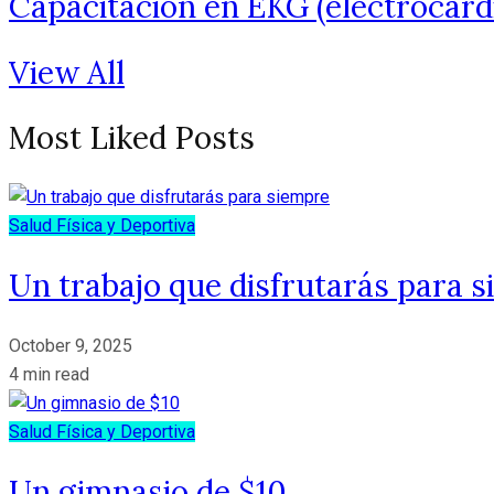
Capacitación en EKG (electrocard
View All
Most Liked Posts
Salud Física y Deportiva
Un trabajo que disfrutarás para 
October 9, 2025
4 min read
Salud Física y Deportiva
Un gimnasio de $10